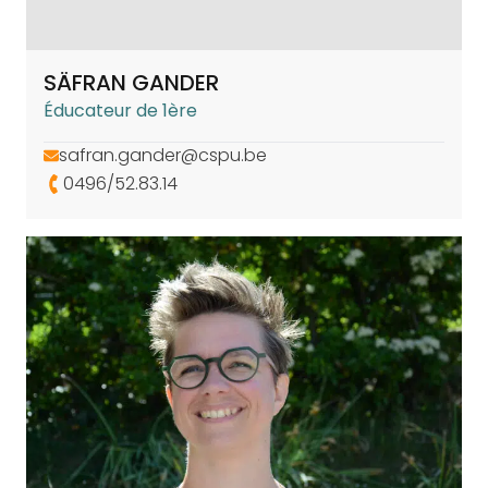
SÄFRAN GANDER
Éducateur de 1ère
safran.gander@cspu.be
0496/52.83.14