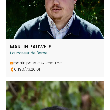
MARTIN PAUWELS
Éducateur de 3ème
martin.pauwels@cspu.be
0496/73.26.61