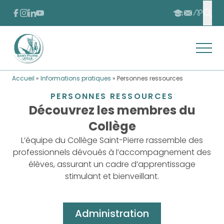
Passer au contenu
Passer au pied de page
FACEBOOK
INSTAGRAM
LINKEDIN
YOUTUBE
APSCHO
INSCRIPTIONS
CONTACT
Effe
Ouvrir
Retour à l'accueil
Accueil
»
Informations pratiques
»
Personnes ressources
PERSONNES RESSOURCES
Découvrez les membres du
Collège
L’équipe du Collège Saint-Pierre rassemble des
professionnels dévoués à l’accompagnement des
élèves, assurant un cadre d’apprentissage
stimulant et bienveillant.
Administration