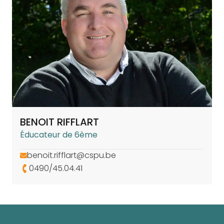
BENOIT RIFFLART
Éducateur de 6ème
benoit.rifflart@cspu.be
0490/45.04.41
Pied de page