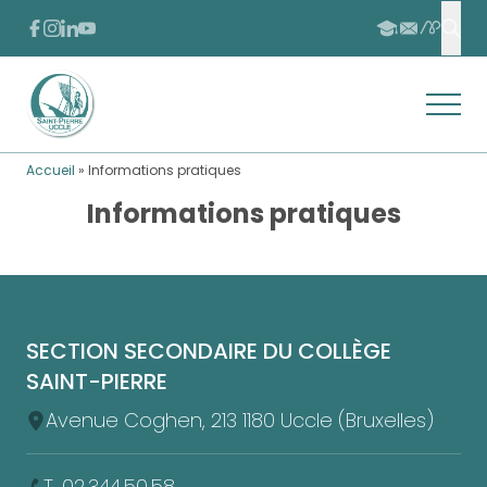
Passer au contenu
Passer au pied de page
FACEBOOK
INSTAGRAM
LINKEDIN
YOUTUBE
APSCHO
INSCRIPTIONS
CONTACT
Effe
Ouvrir
Retour à l'accueil
Accueil
»
Informations pratiques
Informations pratiques
Pied de page
SECTION SECONDAIRE DU COLLÈGE
SAINT-PIERRE
Avenue Coghen, 213 1180 Uccle (Bruxelles)
T. 02.344.50.58