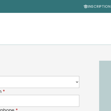
INSCRIPTION
(obligatoire)
m
(obligatoire)
éphone