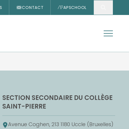
S
CONTACT
APSCHOOL
Effectuer 
Ouvrir/fer
SECTION SECONDAIRE DU COLLÈGE
SAINT-PIERRE
Avenue Coghen, 213 1180 Uccle (Bruxelles)