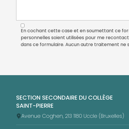
En cochant cette case et en soumettant ce for
personnelles soient utilisées pour me recontac
dans ce formulaire. Aucun autre traitement ne 
Pied de page
SECTION SECONDAIRE DU COLLÈGE
SAINT-PIERRE
Avenue Coghen, 213 1180 Uccle (Bruxelles)