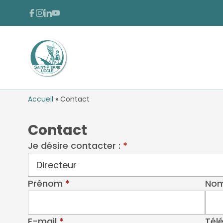
Passer au contenu
Passer au pied de page
FACEBOOK
INSTAGRAM
LINKEDIN
YOUTUBE
Retour à l'accueil
Accueil
»
Contact
Contact
(obligatoire)
Je désire contacter :
(obligatoire)
Prénom
No
(obligatoire)
E-mail
Tél