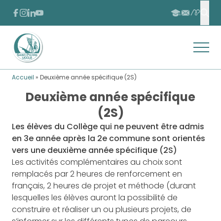
Passer au contenu
Passer au pied de page
FACEBOOK
INSTAGRAM
LINKEDIN
YOUTUBE
APSCHO
INSCRIPTIONS
CONTACT
Effe
Ouvrir
Retour à l'accueil
Accueil
»
Deuxième année spécifique (2S)
Deuxième année spécifique
(2S)
Les élèves du Collège qui ne peuvent être admis
en 3e année après la 2e commune sont orientés
vers une deuxième année spécifique (2S)
Les activités complémentaires au choix sont
remplacés par 2 heures de renforcement en
français, 2 heures de projet et méthode (durant
lesquelles les élèves auront la possibilité de
construire et réaliser un ou plusieurs projets, de