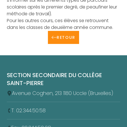
s’informer sur les différents types de parcours
scolaires après le premier degré, de peaufiner leur
méthode de travail).
Pour les autres cours, ces élèves se retrouvent
dans les classes de deuxième année commune.
RETOUR
Pied de page
SECTION SECONDAIRE DU COLLÈGE
SAINT-PIERRE
Avenue Coghen, 213 1180 Uccle (Bruxelles)
T. 02.344.50.58