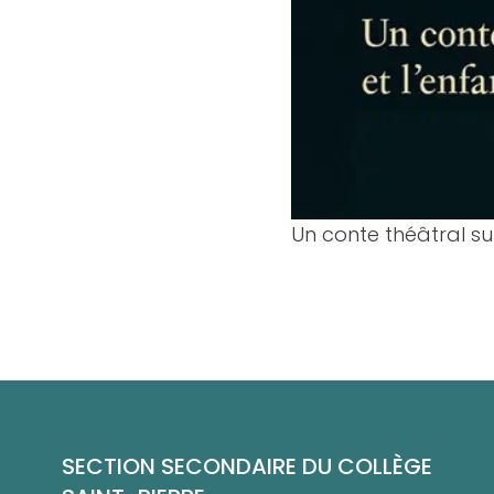
Afficher l'image en ple
Un conte théâtral sur
Pied de page
SECTION SECONDAIRE DU COLLÈGE