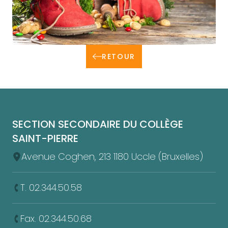
Afficher l'image en plein écran
RETOUR
Pied de page
SECTION SECONDAIRE DU COLLÈGE
SAINT-PIERRE
Avenue Coghen, 213 1180 Uccle (Bruxelles)
T. 02.344.50.58
Fax. 02.344.50.68